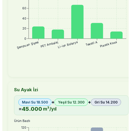
60
40
20
0
Tekstil A
Plastik Kasa
Şampuan Şişesi
PET Ambalaj
Li-ion Batarya
Su Ayak İzi
+
+
Mavi Su
18.500
Yeşil Su
12.300
Gri Su
14.200
45.000
=
m³/yıl
Ürün Bazlı
120