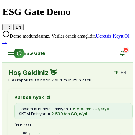
ESG Gate Demo
|
TR
EN
Demo modundasınız. Veriler örnek amaçlıdır.
Ücretsiz Kayıt Ol
→
1
ESG Gate
Hoş Geldiniz 👋
TR
|
EN
ESG raporunuza hazırlık durumunuzun özeti
Karbon Ayak İzi
Toplam Kurumsal Emisyon
=
6.500 ton CO₂e/yıl
SKDM Emisyon
=
2.500 ton CO₂e/yıl
Ürün Bazlı
80