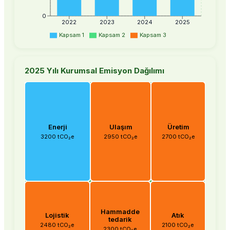
0
2022
2023
2024
2025
Kapsam 1
Kapsam 2
Kapsam 3
2025 Yılı Kurumsal Emisyon Dağılımı
Enerji
Ulaşım
Üretim
3200 tCO₂e
2950 tCO₂e
2700 tCO₂e
Hammadde
Lojistik
Atık
tedarik
2480 tCO₂e
2100 tCO₂e
2300 tCO₂e