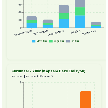
90
60
30
0
Tekstil A
Plastik Kasa
Şampuan Şişesi
PET Ambalaj
Li-ion Batarya
Mavi Su
Yeşil Su
Gri Su
Kurumsal - Yıllık (Kapsam Bazlı Emisyon)
Kapsam 1 | Kapsam 2 | Kapsam 3
8